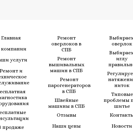
Главная
Ремонт
Выбирае
оверлоков в
оверлок
 компании
СПБ
Выбирае
Ремонт
иглу
аши услуги
вышивальных
правильн
машин в СПБ
Ремонт и
Регулиру
ехническое
Ремонт
натяжени
служивание
парогенераторов
ниток
в СПБ
есплатная
Типовые
иагностика
Швейные
проблемы 
орудования
машины в СПБ
шитье
есплатные
Отзывы
Контакт
нсультации
Наши цены
Новости
В продаже