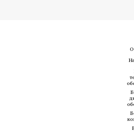
О
Н
т
об
Б
д
об
Б
ко